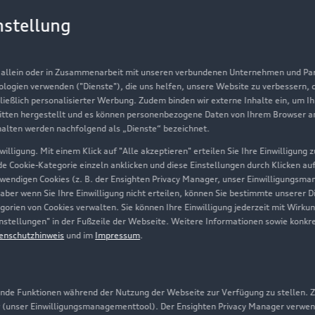
Gebrauchtwagen
G
nstellung
Finanzierung
Au
Aktionen & Angebote
m
, allein oder in Zusammenarbeit mit unseren verbundenen Unternehmen und Part
Geschäftskunden
nologien verwenden ("Dienste"), die uns helfen, unsere Website zu verbessern,
hließlich personalisierter Werbung. Zudem binden wir externe Inhalte ein, um I
tten hergestellt und es können personenbezogene Daten von Ihrem Browser an 
Über Audi
halten werden nachfolgend als „Dienste“ bezeichnet.
illigung. Mit einem Klick auf "Alle akzeptieren" erteilen Sie Ihre Einwilligung
Unternehmen
ede Cookie-Kategorie einzeln anklicken und diese Einstellungen durch Klicken au
twendigen Cookies (z. B. der Ensighten Privacy Manager, unser Einwilligungsma
Karriere
 aber wenn Sie Ihre Einwilligung nicht erteilen, können Sie bestimmte unserer 
orien von Cookies verwalten. Sie können Ihre Einwilligung jederzeit mit Wirku
Investor Relations
-Einstellungen" in der Fußzeile der Webseite. Weitere Informationen sowie ko
enschutzhinweis
und im
Impressum
.
Presse & Media Center
Datenschutz
Audi erleben
de Funktionen während der Nutzung der Webseite zur Verfügung zu stellen. Zu
 (unser Einwilligungsmanagementtool). Der Ensighten Privacy Manager verwen