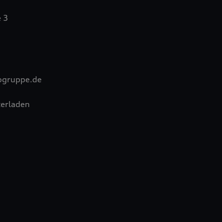
 3
ogruppe.de
erladen