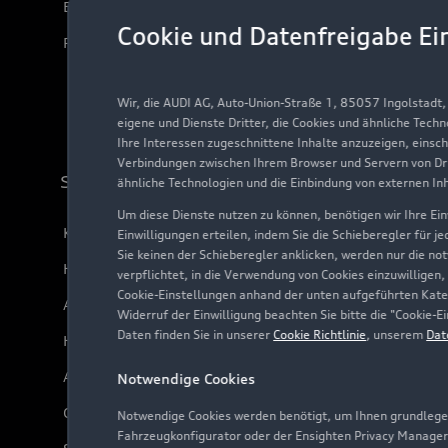
Elektromodelle
Cookie und Datenfreigabe Ei
Plug-in-Hybride
Wir, die AUDI AG, Auto-Union-Straße 1, 85057 Ingolstadt
eigene und Dienste Dritter, die Cookies und ähnliche Tech
Ihre Interessen zugeschnittene Inhalte anzuzeigen, einsc
Verbindungen zwischen Ihrem Browser und Servern von Dri
Support
ähnliche Technologien und die Einbindung von externen In
Um diese Dienste nutzen zu können, benötigen wir Ihre Einw
Kundenservice
Einwilligungen erteilen, indem Sie die Schieberegler für j
Sie keinen der Schieberegler anklicken, werden nur die no
Händlersuche
verpflichtet, in die Verwendung von Cookies einzuwilligen,
Cookie-Einstellungen anhand der unten aufgeführten Kateg
Audi Code
Widerruf der Einwilligung beachten Sie bitte die "Cookie
Daten finden Sie in unserer
Cookie Richtlinie
, unserem
Dat
Häufige Fragen (FAQ)
Audi Online Beratung
Notwendige Cookies
Online-Terminvereinbarung
Notwendige Cookies werden benötigt, um Ihnen grundlegen
Fahrzeugkonfigurator oder der Ensighten Privacy Manager